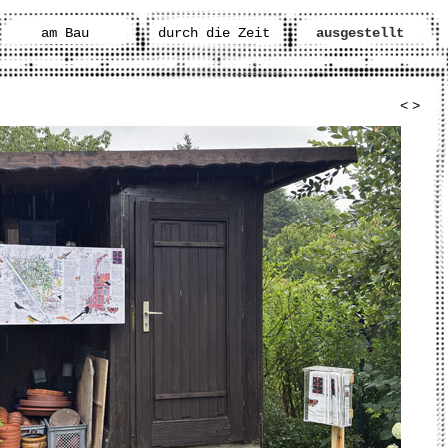
am Bau
durch die Zeit
ausgestellt
<
>